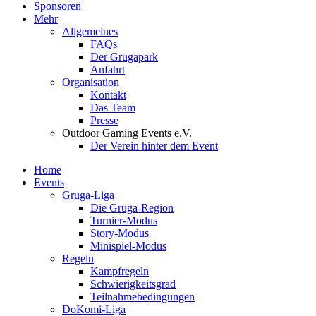
Sponsoren
Mehr
Allgemeines
FAQs
Der Grugapark
Anfahrt
Organisation
Kontakt
Das Team
Presse
Outdoor Gaming Events e.V.
Der Verein hinter dem Event
Home
Events
Gruga-Liga
Die Gruga-Region
Turnier-Modus
Story-Modus
Minispiel-Modus
Regeln
Kampfregeln
Schwierigkeitsgrad
Teilnahmebedingungen
DoKomi-Liga