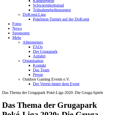
Kampfregeln
Schwierigkeitsgrad
Teilnahmebedingungen
DoKomi-Liga
Pokémon-Turnier auf der DoKomi
Fotos
News
Sponsoren
Mehr
Allgemeines
FAQs
Der Grugapark
Anfahrt
Organisation
Kontakt
Das Team
Presse
Outdoor Gaming Events e.V.
Der Verein hinter dem Event
Das Thema der Grugapark Poké-Liga 2020: Die Gruga-Spiele
Das Thema der Grugapark
Poké-Liga 2020: Die Gruga-