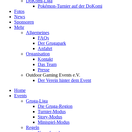
DoKomi-Liga
Pokémon-Turnier auf der DoKomi
Fotos
News
Sponsoren
Mehr
Allgemeines
FAQs
Der Grugapark
Anfahrt
Organisation
Kontakt
Das Team
Presse
Outdoor Gaming Events e.V.
Der Verein hinter dem Event
Home
Events
Gruga-Liga
Die Gruga-Region
Turnier-Modus
Story-Modus
Minispiel-Modus
Regeln