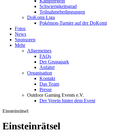
Kampfregeln
Schwierigkeitsgrad
Teilnahmebedingungen
DoKomi-Liga
Pokémon-Turnier auf der DoKomi
Fotos
News
Sponsoren
Mehr
Allgemeines
FAQs
Der Grugapark
Anfahrt
Organisation
Kontakt
Das Team
Presse
Outdoor Gaming Events e.V.
Der Verein hinter dem Event
Einsteinrätsel
Einsteinrätsel