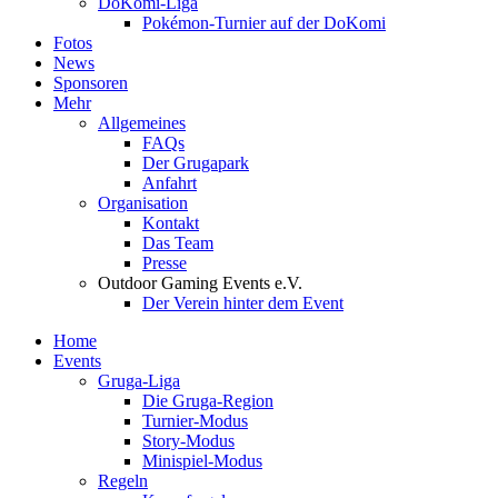
DoKomi-Liga
Pokémon-Turnier auf der DoKomi
Fotos
News
Sponsoren
Mehr
Allgemeines
FAQs
Der Grugapark
Anfahrt
Organisation
Kontakt
Das Team
Presse
Outdoor Gaming Events e.V.
Der Verein hinter dem Event
Home
Events
Gruga-Liga
Die Gruga-Region
Turnier-Modus
Story-Modus
Minispiel-Modus
Regeln