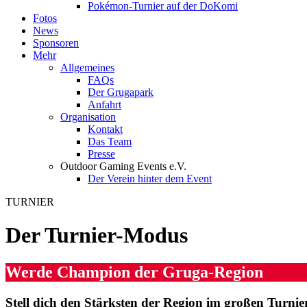
Pokémon-Turnier auf der DoKomi
Fotos
News
Sponsoren
Mehr
Allgemeines
FAQs
Der Grugapark
Anfahrt
Organisation
Kontakt
Das Team
Presse
Outdoor Gaming Events e.V.
Der Verein hinter dem Event
TURNIER
Der
Turnier-Modus
Werde Champion der Gruga-Region
Stell dich den Stärksten der Region im großen Turni