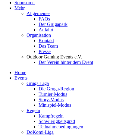
Sponsoren
Mehr
Allgemeines
FAQs
Der Grugapark
Anfahrt
Organisation
Kontakt
Das Team
Presse
Outdoor Gaming Events e.V.
Der Verein hinter dem Event
Home
Events
Gruga-Liga
Die Gruga-Region
Turnier-Modus
Story-Modus
Minispiel-Modus
Regeln
Kampfregeln
Schwierigkeitsgrad
Teilnahmebedingungen
DoKomi-Liga