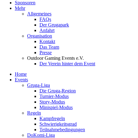
Sponsoren
Mehr
Allgemeines
FAQs
Der Grugapark
Anfahrt
Organisation
Kontakt
Das Team
Presse
Outdoor Gaming Events e.V.
Der Verein hinter dem Event
Home
Events
Gruga-Liga
Die Gruga-Region
Turnier-Modus
Story-Modus
Minispiel-Modus
Regeln
Kampfregeln
Schwierigkeitsgrad
Teilnahmebedingungen
DoKomi-Liga