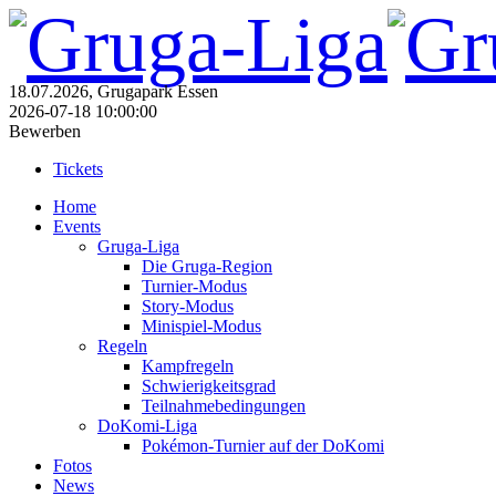
18.07.2026, Grugapark Essen
2026-07-18 10:00:00
Bewerben
Tickets
Home
Events
Gruga-Liga
Die Gruga-Region
Turnier-Modus
Story-Modus
Minispiel-Modus
Regeln
Kampfregeln
Schwierigkeitsgrad
Teilnahmebedingungen
DoKomi-Liga
Pokémon-Turnier auf der DoKomi
Fotos
News