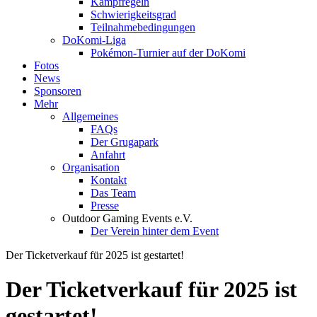
Kampfregeln
Schwierigkeitsgrad
Teilnahmebedingungen
DoKomi-Liga
Pokémon-Turnier auf der DoKomi
Fotos
News
Sponsoren
Mehr
Allgemeines
FAQs
Der Grugapark
Anfahrt
Organisation
Kontakt
Das Team
Presse
Outdoor Gaming Events e.V.
Der Verein hinter dem Event
Der Ticketverkauf für 2025 ist gestartet!
Der Ticketverkauf für 2025 ist
gestartet!