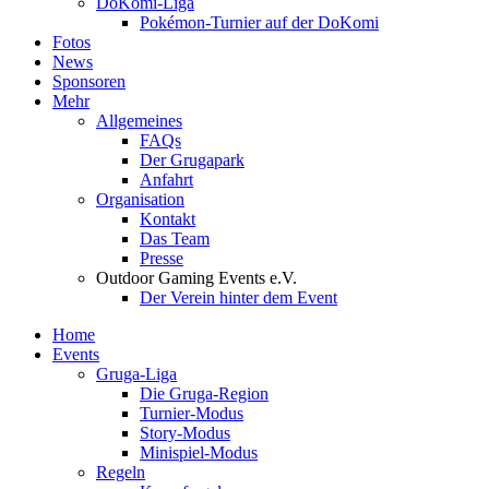
DoKomi-Liga
Pokémon-Turnier auf der DoKomi
Fotos
News
Sponsoren
Mehr
Allgemeines
FAQs
Der Grugapark
Anfahrt
Organisation
Kontakt
Das Team
Presse
Outdoor Gaming Events e.V.
Der Verein hinter dem Event
Home
Events
Gruga-Liga
Die Gruga-Region
Turnier-Modus
Story-Modus
Minispiel-Modus
Regeln