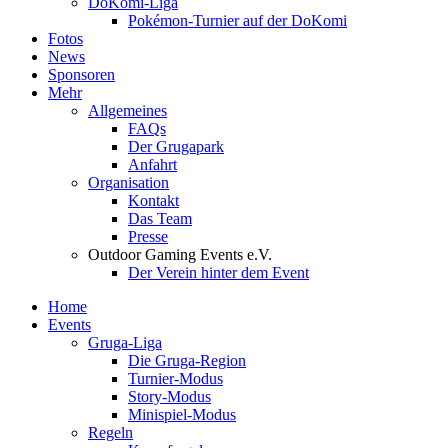
DoKomi-Liga
Pokémon-Turnier auf der DoKomi
Fotos
News
Sponsoren
Mehr
Allgemeines
FAQs
Der Grugapark
Anfahrt
Organisation
Kontakt
Das Team
Presse
Outdoor Gaming Events e.V.
Der Verein hinter dem Event
Home
Events
Gruga-Liga
Die Gruga-Region
Turnier-Modus
Story-Modus
Minispiel-Modus
Regeln