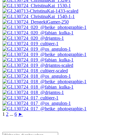
1
2
...
6
►