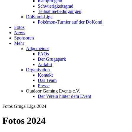
Kampfregeln
Schwierigkeitsgrad
Teilnahmebedingungen
DoKomi-Liga
Pokémon-Turnier auf der DoKomi
Fotos
News
Sponsoren
Mehr
Allgemeines
FAQs
Der Grugapark
Anfahrt
Organisation
Kontakt
Das Team
Presse
Outdoor Gaming Events e.V.
Der Verein hinter dem Event
Fotos Gruga-Liga 2024
Fotos 2024