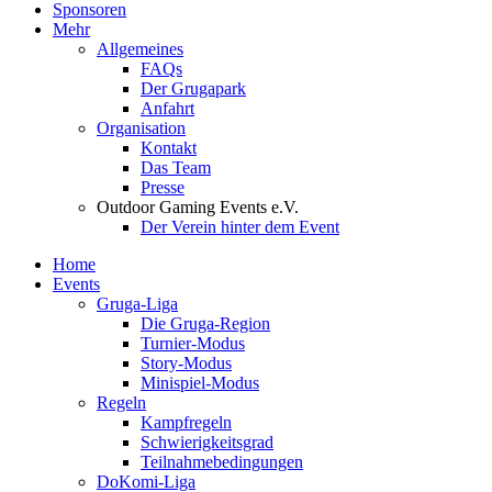
Sponsoren
Mehr
Allgemeines
FAQs
Der Grugapark
Anfahrt
Organisation
Kontakt
Das Team
Presse
Outdoor Gaming Events e.V.
Der Verein hinter dem Event
Home
Events
Gruga-Liga
Die Gruga-Region
Turnier-Modus
Story-Modus
Minispiel-Modus
Regeln
Kampfregeln
Schwierigkeitsgrad
Teilnahmebedingungen
DoKomi-Liga