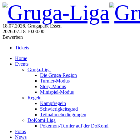
18.07.2026, Grugapark Essen
2026-07-18 10:00:00
Bewerben
Tickets
Home
Events
Gruga-Liga
Die Gruga-Region
Turnier-Modus
Story-Modus
Minispiel-Modus
Regeln
Kampfregeln
Schwierigkeitsgrad
Teilnahmebedingungen
DoKomi-Liga
Pokémon-Turnier auf der DoKomi
Fotos
News