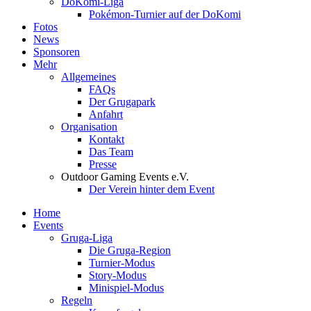
DoKomi-Liga
Pokémon-Turnier auf der DoKomi
Fotos
News
Sponsoren
Mehr
Allgemeines
FAQs
Der Grugapark
Anfahrt
Organisation
Kontakt
Das Team
Presse
Outdoor Gaming Events e.V.
Der Verein hinter dem Event
Home
Events
Gruga-Liga
Die Gruga-Region
Turnier-Modus
Story-Modus
Minispiel-Modus
Regeln