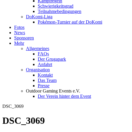
Kampfregeln
Schwierigkeitsgrad
Teilnahmebedingungen
DoKomi-Liga
Pokémon-Turnier auf der DoKomi
Fotos
News
Sponsoren
Mehr
Allgemeines
FAQs
Der Grugapark
Anfahrt
Organisation
Kontakt
Das Team
Presse
Outdoor Gaming Events e.V.
Der Verein hinter dem Event
DSC_3069
DSC_3069