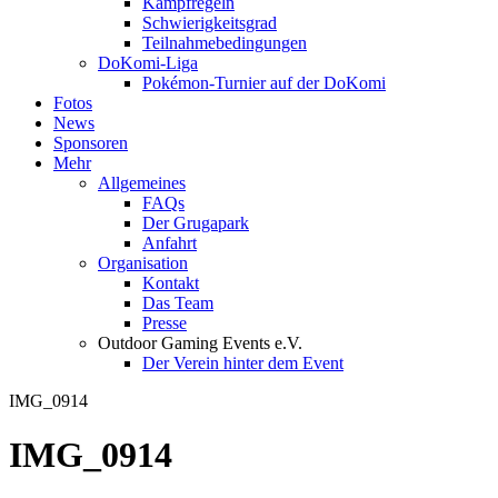
Kampfregeln
Schwierigkeitsgrad
Teilnahmebedingungen
DoKomi-Liga
Pokémon-Turnier auf der DoKomi
Fotos
News
Sponsoren
Mehr
Allgemeines
FAQs
Der Grugapark
Anfahrt
Organisation
Kontakt
Das Team
Presse
Outdoor Gaming Events e.V.
Der Verein hinter dem Event
IMG_0914
IMG_0914