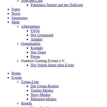
DoKomi-Liga
Pokémon-Turnier auf der DoKomi
Fotos
News
Sponsoren
Mehr
Allgemeines
FAQs
Der Grugapark
Anfahrt
Organisation
Kontakt
Das Team
Presse
Outdoor Gaming Events e.V.
Der Verein hinter dem Event
Home
Events
Gruga-Liga
Die Gruga-Region
Turnier-Modus
Story-Modus
Minispiel-Modus
Regeln