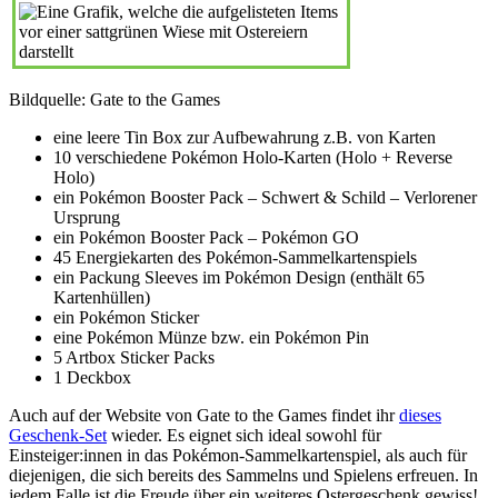
Bildquelle: Gate to the Games
eine leere Tin Box zur Aufbewahrung z.B. von Karten
10 verschiedene Pokémon Holo-Karten (Holo + Reverse
Holo)
ein Pokémon Booster Pack – Schwert & Schild – Verlorener
Ursprung
ein Pokémon Booster Pack – Pokémon GO
45 Energiekarten des Pokémon-Sammelkartenspiels
ein Packung Sleeves im Pokémon Design (enthält 65
Kartenhüllen)
ein Pokémon Sticker
eine Pokémon Münze bzw. ein Pokémon Pin
5 Artbox Sticker Packs
1 Deckbox
Auch auf der Website von Gate to the Games findet ihr
dieses
Geschenk-S
et
wieder. Es eignet sich ideal sowohl für
Einsteiger:innen in das Pokémon-Sammelkartenspiel, als auch für
diejenigen, die sich bereits des Sammelns und Spielens erfreuen. In
jedem Falle ist die Freude über ein weiteres Ostergeschenk gewiss!