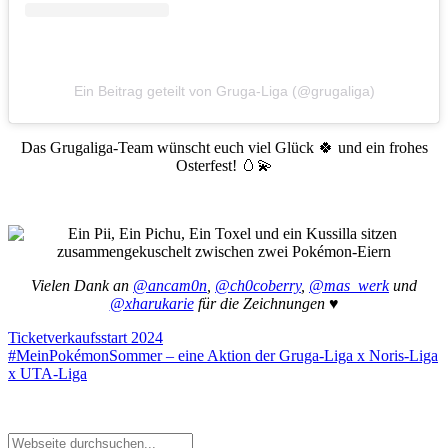
Ein Beitrag geteilt von Gruga-Liga (@grugaliga)
Das Grugaliga-Team wünscht euch viel Glück 🍀 und ein frohes
Osterfest! 🥚💫
Vielen Dank an
@ancam0n
,
@ch0coberry
,
@mas_werk
und
@xharukarie
für die Zeichnungen ♥
Ticketverkaufsstart 2024
#MeinPokémonSommer – eine Aktion der Gruga-Liga x Noris-Liga
x UTA-Liga