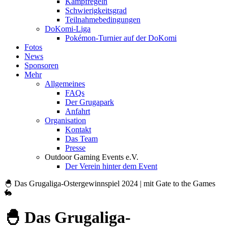
Kampfregeln
Schwierigkeitsgrad
Teilnahmebedingungen
DoKomi-Liga
Pokémon-Turnier auf der DoKomi
Fotos
News
Sponsoren
Mehr
Allgemeines
FAQs
Der Grugapark
Anfahrt
Organisation
Kontakt
Das Team
Presse
Outdoor Gaming Events e.V.
Der Verein hinter dem Event
🐣 Das Grugaliga-Ostergewinnspiel 2024 | mit Gate to the Games
🐇
🐣 Das Grugaliga-