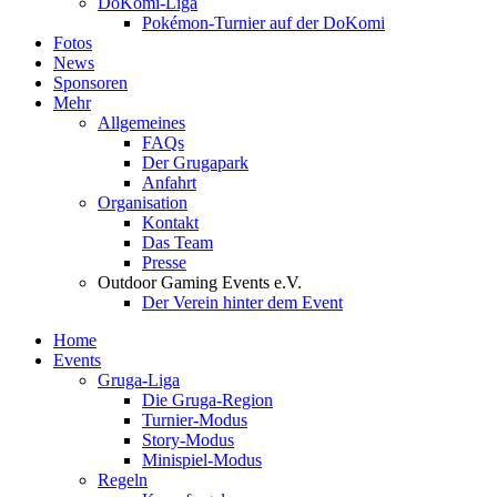
DoKomi-Liga
Pokémon-Turnier auf der DoKomi
Fotos
News
Sponsoren
Mehr
Allgemeines
FAQs
Der Grugapark
Anfahrt
Organisation
Kontakt
Das Team
Presse
Outdoor Gaming Events e.V.
Der Verein hinter dem Event
Home
Events
Gruga-Liga
Die Gruga-Region
Turnier-Modus
Story-Modus
Minispiel-Modus
Regeln