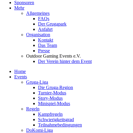
Sponsoren
Mehr
Allgemeines
FAQs
Der Grugapark
Anfahrt
Organisation
Kontakt
Das Team
Presse
Outdoor Gaming Events e.V.
Der Verein hinter dem Event
Home
Events
Gruga-Liga
Die Gruga-Region
Turnier-Modus
Story-Modus
Minispiel-Modus
Regeln
Kampfregeln
Schwierigkeitsgrad
Teilnahmebedingungen
DoKomi-Liga