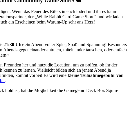
Rabbit Community Game Store! 🐇
digen. Wenn das Feuer des Eifers in euch lodert und ihr es kaum
rationspartner, der „White Rabbit Card Game Store“ und wir laden
 euch ein Erscheinen beim Warum-Up sehr ans Herz!
is 21:30 Uhr
ein Abend voller Spiel, Spaß und Spannung! Besonders
Abends gegeneinander antreten, miteinander tauschen, oder einfach
nern~
Freunden her und nutzt die Location, um zu prüfen, ob ihr der
kennen zu lernen. Vielleicht bilden sich an jenem Abend ja
zufinden, kommt vorbei! Es wird eine
kleine Teilnahmegebühr von
bit
.
ck hold ist, hat die Möglichkeit die Gamegenic Deck Box Squire