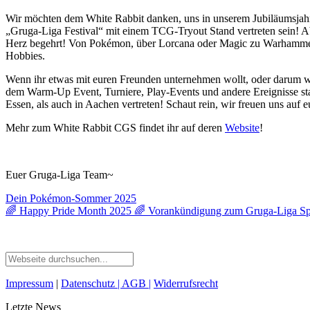
Wir möchten dem White Rabbit danken, uns in unserem Jubiläumsjahr
„Gruga-Liga Festival“ mit einem TCG-Tryout Stand vertreten sein! A
Herz begehrt! Von Pokémon, über Lorcana oder Magic zu Warhammer, d
Hobbies.
Wenn ihr etwas mit euren Freunden unternehmen wollt, oder darum wett
dem Warm-Up Event, Turniere, Play-Events und andere Ereignisse stat
Essen, als auch in Aachen vertreten! Schaut rein, wir freuen uns auf e
Mehr zum White Rabbit CGS findet ihr auf deren
Website
!
Euer Gruga-Liga Team~
Dein Pokémon-Sommer 2025
🌈 Happy Pride Month 2025 🌈 Vorankündigung zum Gruga-Liga S
Impressum
|
Datenschutz
| AGB
|
Widerrufsrecht
Letzte News