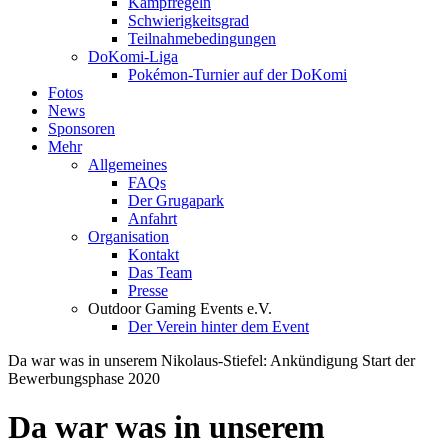
Kampfregeln
Schwierigkeitsgrad
Teilnahmebedingungen
DoKomi-Liga
Pokémon-Turnier auf der DoKomi
Fotos
News
Sponsoren
Mehr
Allgemeines
FAQs
Der Grugapark
Anfahrt
Organisation
Kontakt
Das Team
Presse
Outdoor Gaming Events e.V.
Der Verein hinter dem Event
Da war was in unserem Nikolaus-Stiefel: Ankündigung Start der
Bewerbungsphase 2020
Da war was in unserem