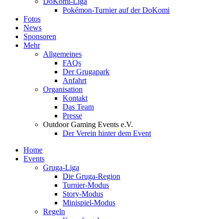
DoKomi-Liga
Pokémon-Turnier auf der DoKomi
Fotos
News
Sponsoren
Mehr
Allgemeines
FAQs
Der Grugapark
Anfahrt
Organisation
Kontakt
Das Team
Presse
Outdoor Gaming Events e.V.
Der Verein hinter dem Event
Home
Events
Gruga-Liga
Die Gruga-Region
Turnier-Modus
Story-Modus
Minispiel-Modus
Regeln