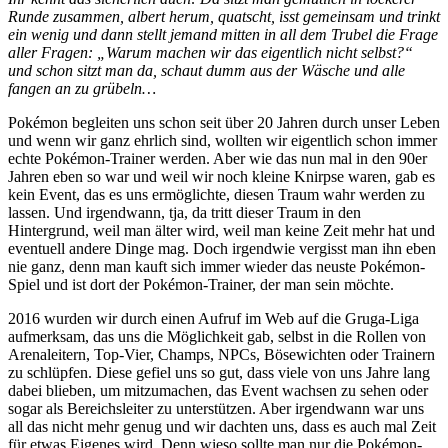
Runde zusammen, albert herum, quatscht, isst gemeinsam und trinkt
ein wenig und dann stellt jemand mitten in all dem Trubel die Frage
aller Fragen: „Warum machen wir das eigentlich nicht selbst?“
und schon sitzt man da, schaut dumm aus der Wäsche und alle
fangen an zu grübeln…
Pokémon begleiten uns schon seit über 20 Jahren durch unser Leben
und wenn wir ganz ehrlich sind, wollten wir eigentlich schon immer
echte Pokémon-Trainer werden. Aber wie das nun mal in den 90er
Jahren eben so war und weil wir noch kleine Knirpse waren, gab es
kein Event, das es uns ermöglichte, diesen Traum wahr werden zu
lassen. Und irgendwann, tja, da tritt dieser Traum in den
Hintergrund, weil man älter wird, weil man keine Zeit mehr hat und
eventuell andere Dinge mag. Doch irgendwie vergisst man ihn eben
nie ganz, denn man kauft sich immer wieder das neuste Pokémon-
Spiel und ist dort der Pokémon-Trainer, der man sein möchte.
2016 wurden wir durch einen Aufruf im Web auf die Gruga-Liga
aufmerksam, das uns die Möglichkeit gab, selbst in die Rollen von
Arenaleitern, Top-Vier, Champs, NPCs, Bösewichten oder Trainern
zu schlüpfen. Diese gefiel uns so gut, dass viele von uns Jahre lang
dabei blieben, um mitzumachen, das Event wachsen zu sehen oder
sogar als Bereichsleiter zu unterstützen. Aber irgendwann war uns
all das nicht mehr genug und wir dachten uns, dass es auch mal Zeit
für etwas Eigenes wird. Denn wieso sollte man nur die Pokémon-