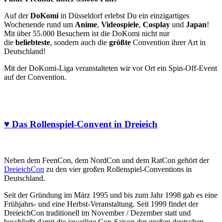
Auf der
DoKomi
in Düsseldorf erlebst Du ein einzigartiges
Wochenende rund um
Anime
,
Videospiele
,
Cosplay
und
Japan
!
Mit über 55.000 Besuchern ist die DoKomi nicht nur
die
beliebteste
, sondern auch die
größte
Convention ihrer Art in
Deutschland!
Mit der DoKomi-Liga veranstalteten wir vor Ort ein Spin-Off-Event
auf der Convention.
♥ Das Rollenspiel-Convent in Dreieich
Neben dem FeenCon, dem NordCon und dem RatCon gehört der
DreieichCon
zu den vier großen Rollenspiel-Conventions in
Deutschland.
Seit der Gründung im März 1995 und bis zum Jahr 1998 gab es eine
Frühjahrs- und eine Herbst-Veranstaltung. Seit 1999 findet der
DreieichCon traditionell im November / Dezember statt und
beschließt damit die jeweilige Con-Saison der großen deutschen