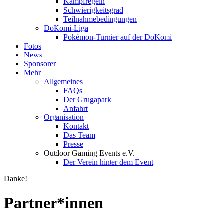
Kampfregeln
Schwierigkeitsgrad
Teilnahmebedingungen
DoKomi-Liga
Pokémon-Turnier auf der DoKomi
Fotos
News
Sponsoren
Mehr
Allgemeines
FAQs
Der Grugapark
Anfahrt
Organisation
Kontakt
Das Team
Presse
Outdoor Gaming Events e.V.
Der Verein hinter dem Event
Danke!
Partner*innen