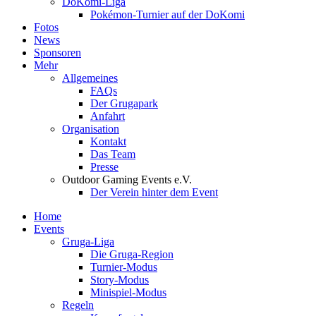
DoKomi-Liga
Pokémon-Turnier auf der DoKomi
Fotos
News
Sponsoren
Mehr
Allgemeines
FAQs
Der Grugapark
Anfahrt
Organisation
Kontakt
Das Team
Presse
Outdoor Gaming Events e.V.
Der Verein hinter dem Event
Home
Events
Gruga-Liga
Die Gruga-Region
Turnier-Modus
Story-Modus
Minispiel-Modus
Regeln