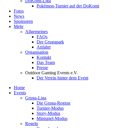
DoKomi-Liga
Pokémon-Turnier auf der DoKomi
Fotos
News
Sponsoren
Mehr
Allgemeines
FAQs
Der Grugapark
Anfahrt
Organisation
Kontakt
Das Team
Presse
Outdoor Gaming Events e.V.
Der Verein hinter dem Event
Home
Events
Gruga-Liga
Die Gruga-Region
Turnier-Modus
Story-Modus
Minispiel-Modus
Regeln