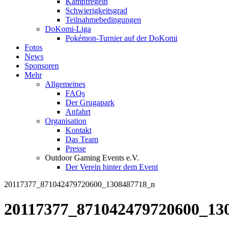
Kampfregeln
Schwierigkeitsgrad
Teilnahmebedingungen
DoKomi-Liga
Pokémon-Turnier auf der DoKomi
Fotos
News
Sponsoren
Mehr
Allgemeines
FAQs
Der Grugapark
Anfahrt
Organisation
Kontakt
Das Team
Presse
Outdoor Gaming Events e.V.
Der Verein hinter dem Event
20117377_871042479720600_1308487718_n
20117377_871042479720600_13