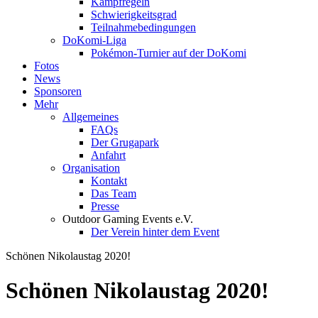
Kampfregeln
Schwierigkeitsgrad
Teilnahmebedingungen
DoKomi-Liga
Pokémon-Turnier auf der DoKomi
Fotos
News
Sponsoren
Mehr
Allgemeines
FAQs
Der Grugapark
Anfahrt
Organisation
Kontakt
Das Team
Presse
Outdoor Gaming Events e.V.
Der Verein hinter dem Event
Schönen Nikolaustag 2020!
Schönen Nikolaustag 2020!