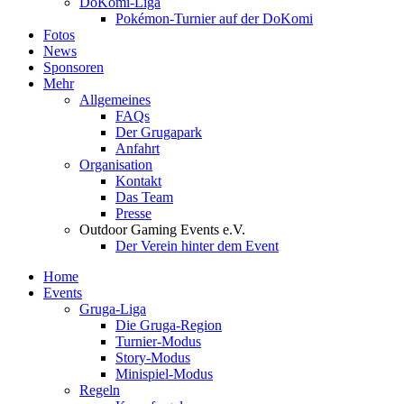
DoKomi-Liga
Pokémon-Turnier auf der DoKomi
Fotos
News
Sponsoren
Mehr
Allgemeines
FAQs
Der Grugapark
Anfahrt
Organisation
Kontakt
Das Team
Presse
Outdoor Gaming Events e.V.
Der Verein hinter dem Event
Home
Events
Gruga-Liga
Die Gruga-Region
Turnier-Modus
Story-Modus
Minispiel-Modus
Regeln