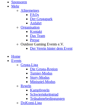
Sponsoren
Mehr
Allgemeines
FAQs
Der Grugapark
Anfahrt
Organisation
Kontakt
Das Team
Presse
Outdoor Gaming Events e.V.
Der Verein hinter dem Event
Home
Events
Gruga-Liga
Die Gruga-Region
Turnier-Modus
Story-Modus
Minispiel-Modus
Regeln
Kampfregeln
Schwierigkeitsgrad
Teilnahmebedingungen
DoKomi-Liga