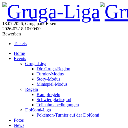
18.07.2026, Grugapark Essen
2026-07-18 10:00:00
Bewerben
Tickets
Home
Events
Gruga-Liga
Die Gruga-Region
Turnier-Modus
Story-Modus
Minispiel-Modus
Regeln
Kampfregeln
Schwierigkeitsgrad
Teilnahmebedingungen
DoKomi-Liga
Pokémon-Turnier auf der DoKomi
Fotos
News