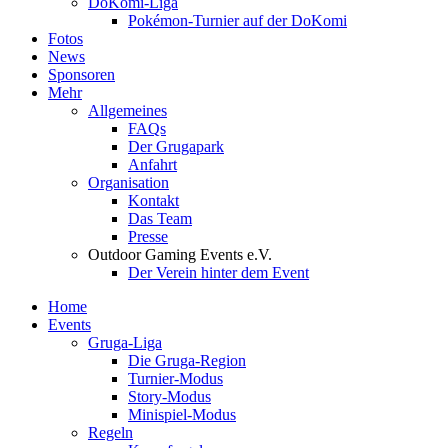
DoKomi-Liga
Pokémon-Turnier auf der DoKomi
Fotos
News
Sponsoren
Mehr
Allgemeines
FAQs
Der Grugapark
Anfahrt
Organisation
Kontakt
Das Team
Presse
Outdoor Gaming Events e.V.
Der Verein hinter dem Event
Home
Events
Gruga-Liga
Die Gruga-Region
Turnier-Modus
Story-Modus
Minispiel-Modus
Regeln