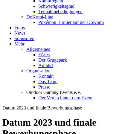
Kampfregeln
Schwierigkeitsgrad
Teilnahmebedingungen
DoKomi-Liga
Pokémon-Turnier auf der DoKomi
Fotos
News
Sponsoren
Mehr
Allgemeines
FAQs
Der Grugapark
Anfahrt
Organisation
Kontakt
Das Team
Presse
Outdoor Gaming Events e.V.
Der Verein hinter dem Event
Datum 2023 und finale Bewerbungsphase
Datum 2023 und finale
Bewerbungsphase