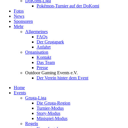
DoKomi-Liga
Pokémon-Turnier auf der DoKomi
Fotos
News
Sponsoren
Mehr
Allgemeines
FAQs
Der Grugapark
Anfahrt
Organisation
Kontakt
Das Team
Presse
Outdoor Gaming Events e.V.
Der Verein hinter dem Event
Home
Events
Gruga-Liga
Die Gruga-Region
Turnier-Modus
Story-Modus
Minispiel-Modus
Regeln