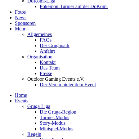
DoKomi-Liga
Pokémon-Turnier auf der DoKomi
Fotos
News
Sponsoren
Mehr
Allgemeines
FAQs
Der Grugapark
Anfahrt
Organisation
Kontakt
Das Team
Presse
Outdoor Gaming Events e.V.
Der Verein hinter dem Event
Home
Events
Gruga-Liga
Die Gruga-Region
Turnier-Modus
Story-Modus
Minispiel-Modus
Regeln