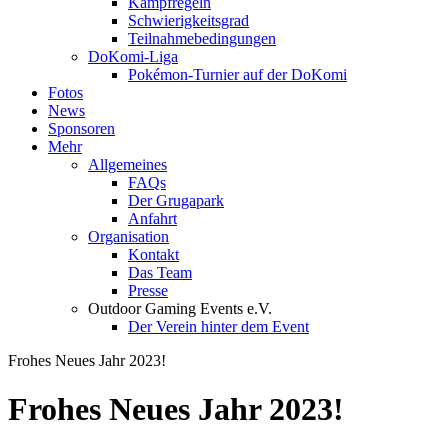
Kampfregeln
Schwierigkeitsgrad
Teilnahmebedingungen
DoKomi-Liga
Pokémon-Turnier auf der DoKomi
Fotos
News
Sponsoren
Mehr
Allgemeines
FAQs
Der Grugapark
Anfahrt
Organisation
Kontakt
Das Team
Presse
Outdoor Gaming Events e.V.
Der Verein hinter dem Event
Frohes Neues Jahr 2023!
Frohes Neues Jahr 2023!