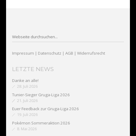
Impressum
|
Datenschutz
| AGB
|
Widerrufsrecht
LETZTE NEWS
Danke an alle!
28. Juli 2026
Tunier-Sieger Gruga-Liga 2026
21. Juli 2026
Euer Feedback zur Gruga-Liga 2026
19. Juli 2026
Pokémon Sommeraktion 2026
8. Mai 2026