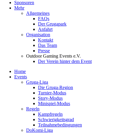
Sponsoren
Mehr
Allgemeines
FAQs
Der Grugapark
Anfahrt
Organisation
Kontakt
Das Team
Presse
Outdoor Gaming Events e.V.
Der Verein hinter dem Event
Home
Events
Gruga-Liga
Die Gruga-Region
Turnier-Modus
Story-Modus
Minispiel-Modus
Regeln
Kampfregeln
Schwierigkeitsgrad
Teilnahmebedingungen
DoKomi-Liga