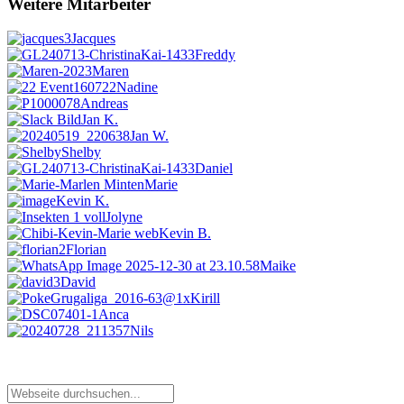
Weitere Mitarbeiter
Jacques
Freddy
Maren
Nadine
Andreas
Jan K.
Jan W.
Shelby
Daniel
Marie
Kevin K.
Jolyne
Kevin B.
Florian
Maike
David
Kirill
Anca
Nils