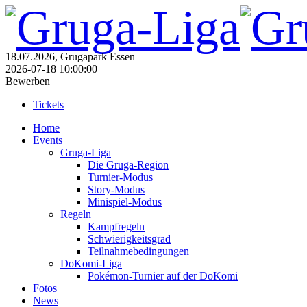
18.07.2026, Grugapark Essen
2026-07-18 10:00:00
Bewerben
Tickets
Home
Events
Gruga-Liga
Die Gruga-Region
Turnier-Modus
Story-Modus
Minispiel-Modus
Regeln
Kampfregeln
Schwierigkeitsgrad
Teilnahmebedingungen
DoKomi-Liga
Pokémon-Turnier auf der DoKomi
Fotos
News