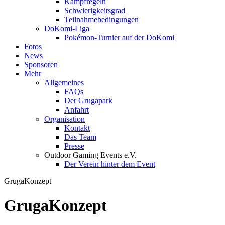
Kampfregeln
Schwierigkeitsgrad
Teilnahmebedingungen
DoKomi-Liga
Pokémon-Turnier auf der DoKomi
Fotos
News
Sponsoren
Mehr
Allgemeines
FAQs
Der Grugapark
Anfahrt
Organisation
Kontakt
Das Team
Presse
Outdoor Gaming Events e.V.
Der Verein hinter dem Event
GrugaKonzept
GrugaKonzept