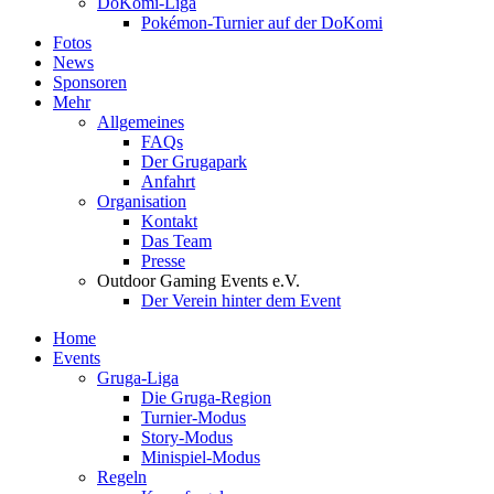
DoKomi-Liga
Pokémon-Turnier auf der DoKomi
Fotos
News
Sponsoren
Mehr
Allgemeines
FAQs
Der Grugapark
Anfahrt
Organisation
Kontakt
Das Team
Presse
Outdoor Gaming Events e.V.
Der Verein hinter dem Event
Home
Events
Gruga-Liga
Die Gruga-Region
Turnier-Modus
Story-Modus
Minispiel-Modus
Regeln