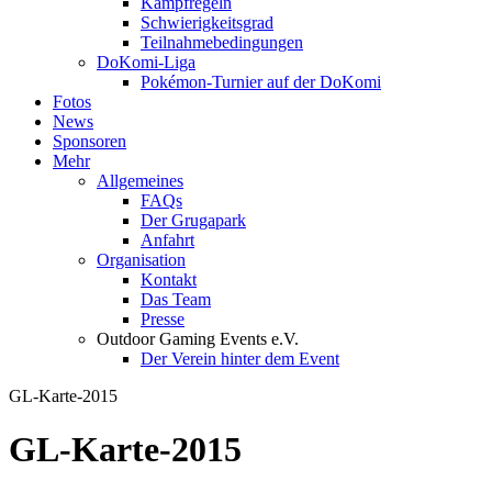
Kampfregeln
Schwierigkeitsgrad
Teilnahmebedingungen
DoKomi-Liga
Pokémon-Turnier auf der DoKomi
Fotos
News
Sponsoren
Mehr
Allgemeines
FAQs
Der Grugapark
Anfahrt
Organisation
Kontakt
Das Team
Presse
Outdoor Gaming Events e.V.
Der Verein hinter dem Event
GL-Karte-2015
GL-Karte-2015