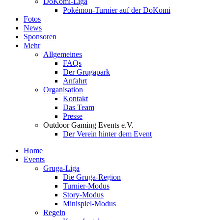
DoKomi-Liga
Pokémon-Turnier auf der DoKomi
Fotos
News
Sponsoren
Mehr
Allgemeines
FAQs
Der Grugapark
Anfahrt
Organisation
Kontakt
Das Team
Presse
Outdoor Gaming Events e.V.
Der Verein hinter dem Event
Home
Events
Gruga-Liga
Die Gruga-Region
Turnier-Modus
Story-Modus
Minispiel-Modus
Regeln