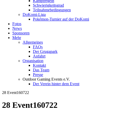
Kampfregeln
Schwierigkeitsgrad
Teilnahmebedingungen
DoKomi-Liga
Pokémon-Turnier auf der DoKomi
Fotos
News
Sponsoren
Mehr
Allgemeines
FAQs
Der Grugapark
Anfahrt
Organisation
Kontakt
Das Team
Presse
Outdoor Gaming Events e.V.
Der Verein hinter dem Event
28 Event160722
28 Event160722