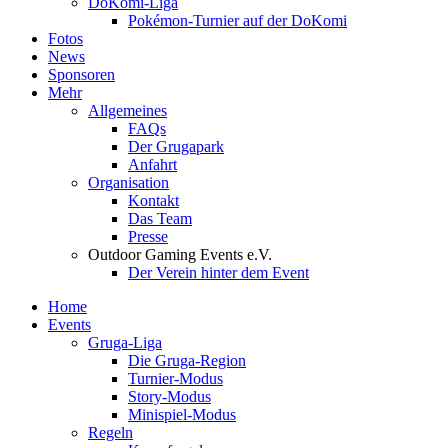
DoKomi-Liga
Pokémon-Turnier auf der DoKomi
Fotos
News
Sponsoren
Mehr
Allgemeines
FAQs
Der Grugapark
Anfahrt
Organisation
Kontakt
Das Team
Presse
Outdoor Gaming Events e.V.
Der Verein hinter dem Event
Home
Events
Gruga-Liga
Die Gruga-Region
Turnier-Modus
Story-Modus
Minispiel-Modus
Regeln