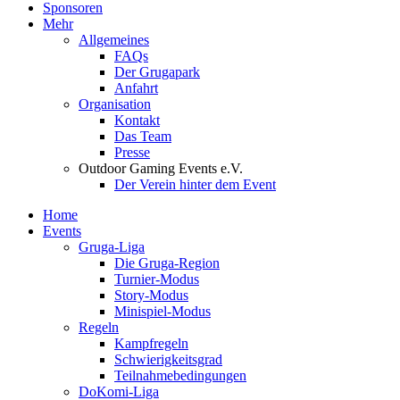
Sponsoren
Mehr
Allgemeines
FAQs
Der Grugapark
Anfahrt
Organisation
Kontakt
Das Team
Presse
Outdoor Gaming Events e.V.
Der Verein hinter dem Event
Home
Events
Gruga-Liga
Die Gruga-Region
Turnier-Modus
Story-Modus
Minispiel-Modus
Regeln
Kampfregeln
Schwierigkeitsgrad
Teilnahmebedingungen
DoKomi-Liga