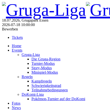
18.07.2026, Grugapark Essen
2026-07-18 10:00:00
Bewerben
Tickets
Home
Events
Gruga-Liga
Die Gruga-Region
Turnier-Modus
Story-Modus
Minispiel-Modus
Regeln
Kampfregeln
Schwierigkeitsgrad
Teilnahmebedingungen
DoKomi-Liga
Pokémon-Turnier auf der DoKomi
Fotos
News