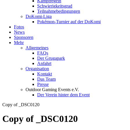
Kampfregeln
Schwierigkeitsgrad
Teilnahmebedingungen
DoKomi-Liga
Pokémon-Turnier auf der DoKomi
Fotos
News
Sponsoren
Mehr
Allgemeines
FAQs
Der Grugapark
Anfahrt
Organisation
Kontakt
Das Team
Presse
Outdoor Gaming Events e.V.
Der Verein hinter dem Event
Copy of _DSC0120
Copy of _DSC0120