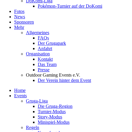
DoKomi-Liga
Pokémon-Turnier auf der DoKomi
Fotos
News
Sponsoren
Mehr
Allgemeines
FAQs
Der Grugapark
Anfahrt
Organisation
Kontakt
Das Team
Presse
Outdoor Gaming Events e.V.
Der Verein hinter dem Event
Home
Events
Gruga-Liga
Die Gruga-Region
Turnier-Modus
Story-Modus
Minispiel-Modus
Regeln