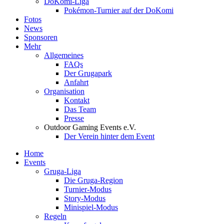
DoKomi-Liga
Pokémon-Turnier auf der DoKomi
Fotos
News
Sponsoren
Mehr
Allgemeines
FAQs
Der Grugapark
Anfahrt
Organisation
Kontakt
Das Team
Presse
Outdoor Gaming Events e.V.
Der Verein hinter dem Event
Home
Events
Gruga-Liga
Die Gruga-Region
Turnier-Modus
Story-Modus
Minispiel-Modus
Regeln