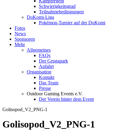
Kampfregeln
Schwierigkeitsgrad
Teilnahmebedingungen
DoKomi-Liga
Pokémon-Turnier auf der DoKomi
Fotos
News
Sponsoren
Mehr
Allgemeines
FAQs
Der Grugapark
Anfahrt
Organisation
Kontakt
Das Team
Presse
Outdoor Gaming Events e.V.
Der Verein hinter dem Event
Golisopod_V2_PNG-1
Golisopod_V2_PNG-1