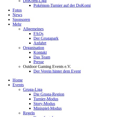
DoKomi-Liga
Pokémon-Turnier auf der DoKomi
Fotos
News
Sponsoren
Mehr
Allgemeines
FAQs
Der Grugapark
Anfahrt
Organisation
Kontakt
Das Team
Presse
Outdoor Gaming Events e.V.
Der Verein hinter dem Event
Home
Events
Gruga-Liga
Die Gruga-Region
Turnier-Modus
Story-Modus
Minispiel-Modus
Regeln